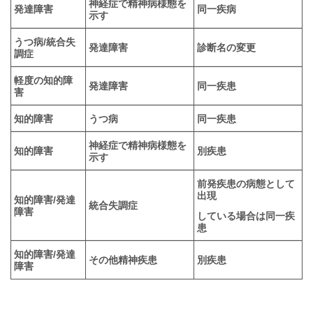
神経症で精神病様態を
発達障害
同一疾病
示す
うつ病/統合失
発達障害
診断名の変更
調症
軽度の知的障
発達障害
同一疾患
害
知的障害
うつ病
同一疾患
神経症で精神病様態を
知的障害
別疾患
示す
前発疾患の病態として
出現
知的障害/発達
統合失調症
障害
している場合は同一疾
患
知的障害/発達
その他精神疾患
別疾患
障害