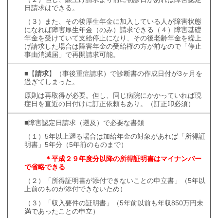
日請求はできる。
（３）また、その後厚生年金に加入している人が障害状態
になれば障害厚生年金（のみ）請求できる（４）障害基礎
年金を受けていて支給停止になり、その後老齢年金を繰上
げ請求した場合は障害年金の受給権の方が前なので「停止
事由消滅届」で再開請求可能。
■【
請求
】（事後重症請求）で診断書の作成日付が3ヶ月を
過ぎてしまった。
原則は再取得が必要。但し、同じ病院にかかっていれば現
症日を直近の日付けに訂正依頼もあり。（訂正印必須）
■障害認定日請求（遡及）で必要な書類
（１）5年以上遡る場合は加給年金の対象があれば「所得証
明書」5年分（5年前のものまで）
＊平成２９年度分以降の所得証明書はマイナンバー
で省略できる
（２）「所得証明書が添付できないことの申立書」（5年以
上前のものが添付できないため）
（３）「収入要件の証明書」（5年前以前も年収850万円未
満であったことの申立）