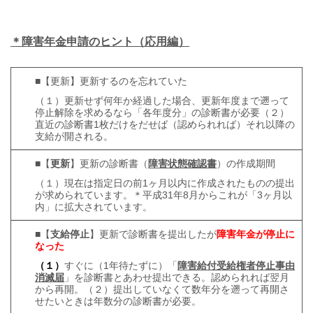
＊障害年金申請のヒント（応用編）
■【更新】更新するのを忘れていた
（１）更新せず何年か経過した場合、更新年度まで遡って
停止解除を求めるなら「各年度分」の診断書が必要（２）
直近の診断書1枚だけをだせば（認められれば）それ以降の
支給が開される。
■【
更新
】更新の診断書（
障害状態確認書
）の作成期間
（１）現在は指定日の前1ヶ月以内に作成されたものの提出
が求められています。＊平成31年8月からこれが「3ヶ月以
内」に拡大されています。
■【
支給停止
】更新で診断書を提出したが
障害年金が停止に
なった
（１）
すぐに（1年待たずに）「
障害給付受給権者停止事由
消滅届
」を診断書とあわせ提出できる。認められれば翌月
から再開。（２）提出していなくて数年分を遡って再開さ
せたいときは年数分の診断書が必要。