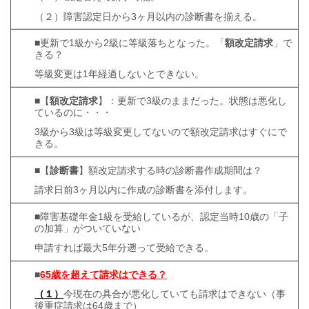
（２）障害認定日から3ヶ月以内の診断書を揃える。
■更新で1級から2級に等級落ちとなった。「
額改定請求
」で
きる？
等級変更は1年経過しないとできない。
■【
額改定請求
】：更新で3級のままだった。状態は悪化し
ているのに・・・
3級から3級は等級変更してないので額改定請求はすぐにで
きる。
■【
診断書
】額改定請求する時の診断書作成期間は？
請求日前3ヶ月以内に作成の診断書を添付します。
■障害基礎年金1級を受給しているが、認定当時10歳の「子
の加算」がついていない
申請すれば最大5年分遡って受給できる。
■
65歳を超えて請求はできる？
（１）
今現在の具合が悪化していても請求はできない（事
後重症請求は64歳まで）