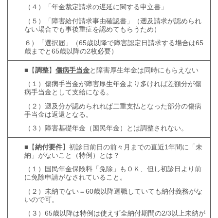
（４）「年金裁定請求の遅延に関する申立書」
（５）「障害給付請求事由確認書」（遡及請求が認められ
ない場合でも事後重症を認めてもらうため）
６）「選択届」（65歳以降で障害認定日請求する場合は65
歳までと65歳以降の2枚必要）
■【
調整
】
傷病手当金
と障害厚生年金は同時にもらえない
（１）傷病手当金が障害厚生年金より多ければ差額分が傷
病手当金として支給になる。
（２）遡及分が認められれば二重支払となった部分の傷病
手当金は返還となる。
（３）障害基礎年金（国民年金）とは調整されない。
■【
納付要件
】初診日前日の前々月までの直近1年間に「未
納」がないこと（特例）とは？
（１）国民年金保険料「免除」もＯＫ、但し初診日より前
に免除申請がなされていること。
（２）未納でない＝60歳以降退職していても納付義務がな
いので可。
（３）65歳以降は特例は使えず全納付期間の2/3以上未納が