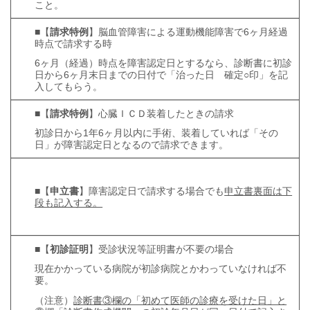
こと。
■【
請求特例
】脳血管障害による運動機能障害で6ヶ月経過
時点で請求する時
6ヶ月（経過）時点を障害認定日とするなら、診断書に初診
日から6ヶ月末日までの日付で「治った日 確定○印」を記
入してもらう。
■【
請求特例
】心臓ＩＣＤ装着したときの請求
初診日から1年6ヶ月以内に手術、装着していれば「その
日」が障害認定日となるので請求できます。
■【
申立書
】障害認定日で請求する場合でも
申立書裏面は下
段も記入する。
■【
初診証明
】受診状況等証明書が不要の場合
現在かかっている病院が初診病院とかわっていなければ不
要。
（注意）
診断書③欄の「初めて医師の診療を受けた日」と