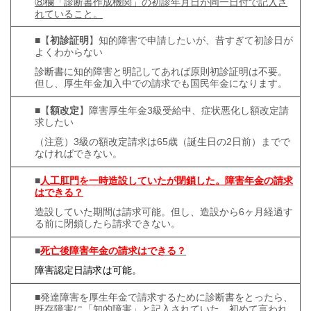
⑧欄「診断書作成機関」
の初診年月日が同一日付で記入さ
れていること。
■【
初診証明
】知的障害で申請したいが、昔すぎて初診日が
よくわからない
診断書に知的障害と明記してあれば原則初診証明は不要。
但し、厚生年金加入中での請求でも国民年金になります。
■【
額改定
】障害厚生年金3級受給中、症状悪化し額改定請
求したい
（注意）3級の額改定請求は65歳（誕生日の2日前）までで
なければできない。
■
人工肛門を一時造設していたが閉鎖した。障害年金の請求
はできる？
造設していた期間は請求可能。但し、造設から6ヶ月経過す
る前に閉鎖したら請求できない。
■
死亡後障害年金の請求はできる？
障害認定日請求は可能。
■発達障害を厚生年金で請求するために診断書をとったら、
既存障害に「知的障害」と記入されていた。初めて言われ