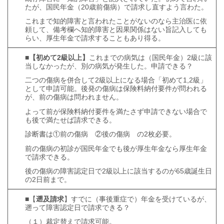
たが、国民年金（20歳前傷病）で請求し直すよう言わた。
これまで知的障害と言われたことがないのなら主治医に依
頼して、備考欄へ知的障害と因果関係はない旨記入しても
らい、厚生年金で請求することもあり得る。
■
【初めて2級以上】
これまでの病気は（国民年金）2級に該
当しなかったが、別の病気が発生した。申請できる？
二つの傷病を併合して2級以上になる場合「初めて1,2級」
として申請可能。後発の傷病は保険料納付要件が問われる
が、前の傷病は問われません。
よって前が保険料納付要件を満たさず申請できない場合で
も後で満たせば請求できる。
診断書は①前の傷病 ②後の傷病 の2枚必要。
前の傷病の初診が国民年金でも後が厚生年金なら厚生年金
で請求できる。
後の傷病の障害認定日で2級以上に該当するのが65歳誕生日
の2日前まで。
■【
遡及請求
】すでに（事後重症で）年金を受けているが、
遡って障害認定日で請求できる？
（１）裁定替えで請求可能。