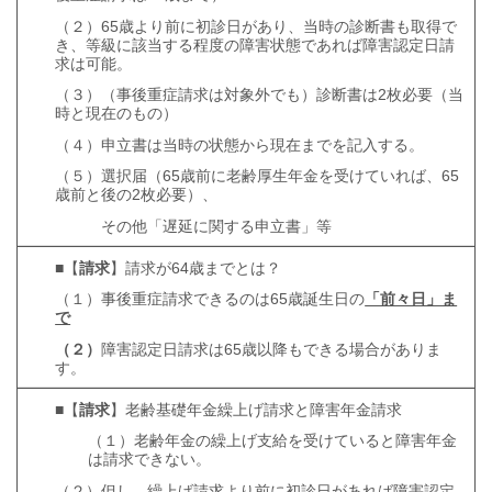
（２）65歳より前に初診日があり、当時の診断書も取得で
き、等級に該当する程度の障害状態であれば障害認定日請
求は可能。
（３）（事後重症請求は対象外でも）診断書は2枚必要（当
時と現在のもの）
（４）申立書は当時の状態から現在までを記入する。
（５）選択届（65歳前に老齢厚生年金を受けていれば、65
歳前と後の2枚必要）、
その他「遅延に関する申立書」等
■【
請求
】請求が64歳までとは？
（１）事後重症請求できるのは65歳誕生日の
「前々日」ま
で
（
２）
障害認定日請求は65歳以降もできる場合がありま
す。
■【
請求
】老齢基礎年金繰上げ請求と障害年金請求
（１）老齢年金の繰上げ支給を受けていると障害年金
は請求できない。
（２）但し、繰上げ請求より前に初診日があれば障害認定