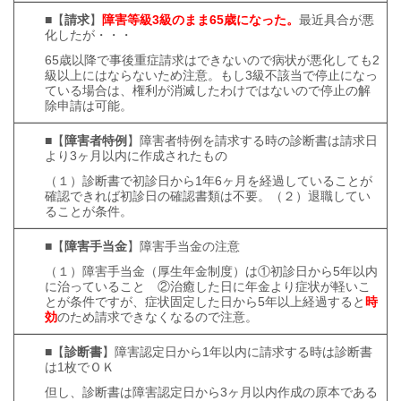
■【
請求
】
障害等級3級のまま65歳になった。
最近具合が悪
化したが・・・
65歳以降で事後重症請求はできないので病状が悪化しても2
級以上にはならないため注意。もし3級不該当で停止になっ
ている場合は、権利が消滅したわけではないので停止の解
除申請は可能。
■【
障害者特例
】障害者特例を請求する時の診断書は請求日
より3ヶ月以内に作成されたもの
（１）診断書で初診日から1年6ヶ月を経過していることが
確認できれば初診日の確認書類は不要。（２）退職してい
ることが条件。
■【
障害手当金
】障害手当金の注意
（１）障害手当金（厚生年金制度）は①初診日から5年以内
に治っていること ②治癒した日に年金より症状が軽いこ
とが条件ですが、症状固定した日から5年以上経過すると
時
効
のため請求できなくなるので注意。
■【
診断書
】障害認定日から1年以内に請求する時は診断書
は1枚でＯＫ
但し、診断書は障害認定日から3ヶ月以内作成の原本である