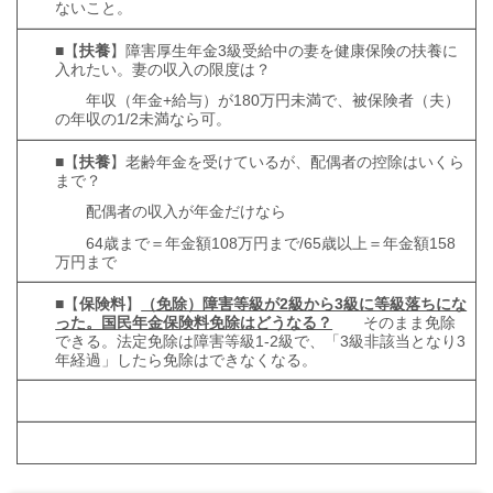
ないこと。
■【
扶養
】障害厚生年金3級受給中の妻を健康保険の扶養に
入れたい。妻の収入の限度は？
年収（年金+給与）が180万円未満で、被保険者（夫）
の年収の1/2未満なら可。
■【
扶養
】老齢年金を受けているが、配偶者の控除はいくら
まで？
配偶者の収入が年金だけなら
64歳まで＝年金額108万円まで/65歳以上＝年金額158
万円まで
■【
保険料
】
（免除）障害等級が2級から3級に等級落ちにな
った。国民年金保険料免除はどうなる？
そのまま免除
できる。法定免除は障害等級1-2級で、「3級非該当となり3
年経過」したら免除はできなくなる。