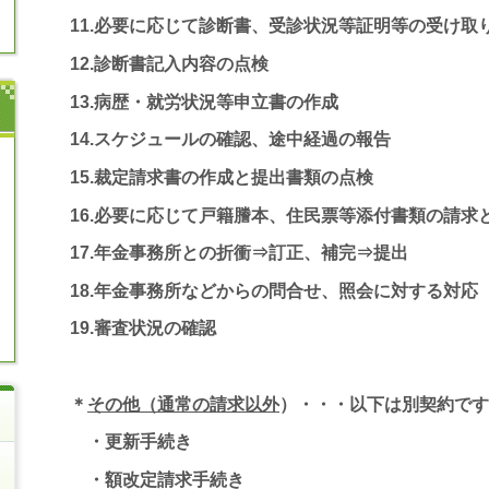
11.必要に応じて診断書、受診状況等証明等の受け取
12.診断書記入内容の点検
13.病歴・就労状況等申立書の作成
14.スケジュールの確認、途中経過の報告
15.裁定請求書の作成と提出書類の点検
16.必要に応じて戸籍謄本、住民票等添付書類の請求
17.年金事務所との折衝⇒訂正、補完⇒提出
18.年金事務所などからの問合せ、照会に対する対応
19.審査状況の確認
＊
その他（通常の請求以外
）・・・以下は別契約です
・更新手続き
・額改定請求手続き